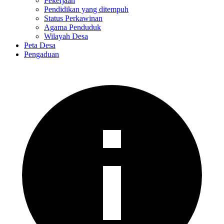
Pekerjaan
Pendidikan yang ditempuh
Status Perkawinan
Agama Penduduk
Wilayah Desa
Peta Desa
Pengaduan