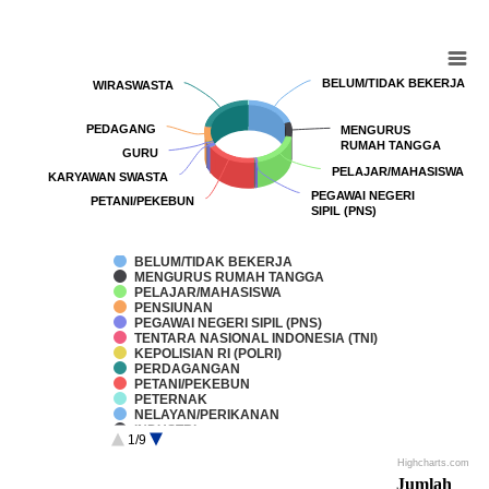
Chart
BELUM/TIDAK BEKERJA
BELUM/TIDAK BEKERJA
WIRASWASTA
WIRASWASTA
Pie chart with 90 slices.
PEDAGANG
PEDAGANG
MENGURUS
MENGURUS
RUMAH TANGGA
RUMAH TANGGA
GURU
GURU
PELAJAR/MAHASISWA
PELAJAR/MAHASISWA
KARYAWAN SWASTA
KARYAWAN SWASTA
PEGAWAI NEGERI
PEGAWAI NEGERI
PETANI/PEKEBUN
PETANI/PEKEBUN
SIPIL (PNS)
SIPIL (PNS)
BELUM/TIDAK BEKERJA
MENGURUS RUMAH TANGGA
PELAJAR/MAHASISWA
PENSIUNAN
PEGAWAI NEGERI SIPIL (PNS)
TENTARA NASIONAL INDONESIA (TNI)
KEPOLISIAN RI (POLRI)
PERDAGANGAN
PETANI/PEKEBUN
PETERNAK
NELAYAN/PERIKANAN
INDUSTRI
1/9
KONSTRUKSI
TRANSPORTASI
Highcharts.com
End of interactive chart.
KARYAWAN SWASTA
Jumlah