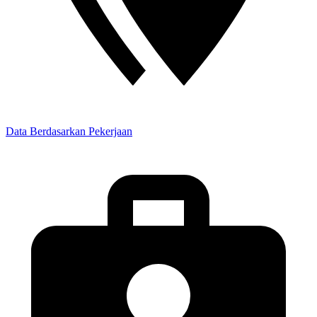
PENELITI
SOPIR
PIALANG
PARANORMAL
PEDAGANG
PERANGKAT DESA
KEPALA DESA
BIARAWATI
WIRASWASTA
LAINNYA
BELUM MENGISI
Data
Berdasarkan
Pekerjaan