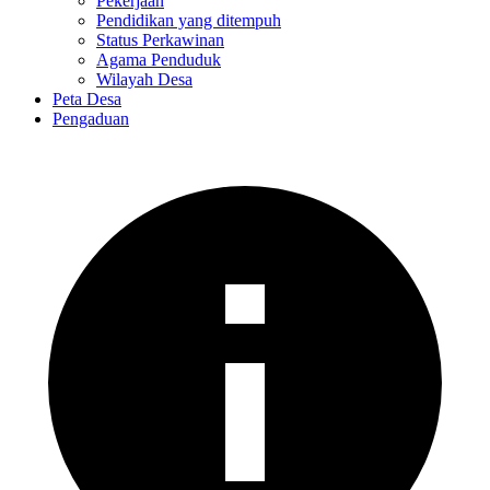
Pekerjaan
Pendidikan yang ditempuh
Status Perkawinan
Agama Penduduk
Wilayah Desa
Peta Desa
Pengaduan