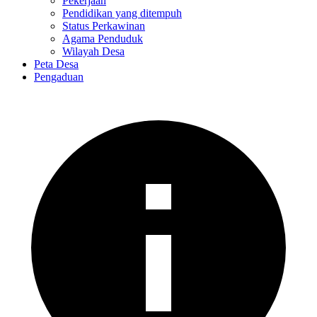
Pekerjaan
Pendidikan yang ditempuh
Status Perkawinan
Agama Penduduk
Wilayah Desa
Peta Desa
Pengaduan